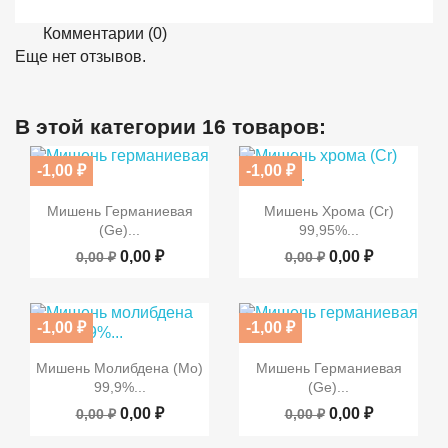
Комментарии (0)
Еще нет отзывов.
В этой категории 16 товаров:
-1,00 ₽
-1,00 ₽


Быстрый просмотр
Быстрый просмотр
Мишень Германиевая
Мишень Хрома (Cr)
(Ge)...
99,95%...
0,00 ₽
0,00 ₽
0,00 ₽
0,00 ₽
-1,00 ₽
-1,00 ₽


Быстрый просмотр
Быстрый просмотр
Мишень Молибдена (Mo)
Мишень Германиевая
99,9%...
(Ge)...
0,00 ₽
0,00 ₽
0,00 ₽
0,00 ₽