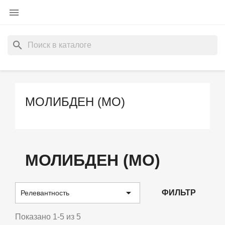

search
МОЛИБДЕН (MO)
МОЛИБДЕН (MO)

ФИЛЬТР
Релевантность
Показано 1-5 из 5