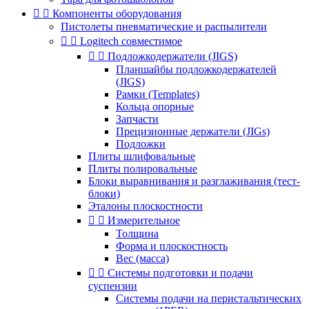


Компоненты оборудования
Пистолеты пневматические и распылители


Logitech совместимое


Подложкодержатели (JIGS)
Планшайбы подложкодержателей
(JIGS)
Рамки (Templates)
Кольца опорные
Запчасти
Прецизионные держатели (JIGs)
Подложки
Плиты шлифовальные
Плиты полировальные
Блоки выравнивания и разглаживания (тест-
блоки)
Эталоны плоскостности


Измерительное
Толщина
Форма и плоскостность
Вес (масса)


Системы подготовки и подачи
суспензии
Системы подачи на перистальтических