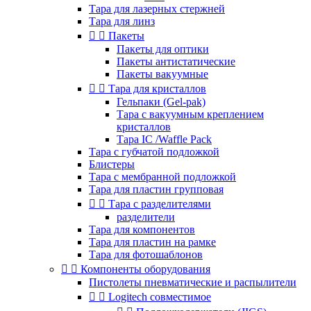
Тара для лазерных стержней
Тара для линз


Пакеты
Пакеты для оптики
Пакеты антистатические
Пакеты вакуумные


Тара для кристаллов
Гельпаки (Gel-pak)
Тара с вакуумным креплением
кристаллов
Тара IC /Waffle Pack
Тара с губчатой подложкой
Блистеры
Тара с мембранной подложкой
Тара для пластин групповая


Тара с разделителями
разделители
Тара для компонентов
Тара для пластин на рамке
Тара для фотошаблонов


Компоненты оборудования
Пистолеты пневматические и распылители


Logitech совместимое