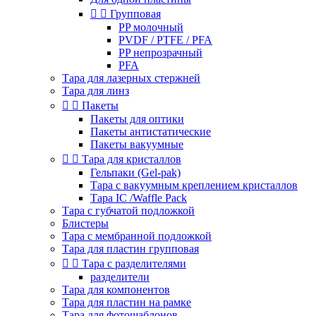


Групповая
PP молочный
PVDF / PTFE / PFA
PP непрозрачный
PFA
Тара для лазерных стержней
Тара для линз


Пакеты
Пакеты для оптики
Пакеты антистатические
Пакеты вакуумные


Тара для кристаллов
Гельпаки (Gel-pak)
Тара с вакуумным креплением кристаллов
Тара IC /Waffle Pack
Тара с губчатой подложкой
Блистеры
Тара с мембранной подложкой
Тара для пластин групповая


Тара с разделителями
разделители
Тара для компонентов
Тара для пластин на рамке
Тара для фотошаблонов