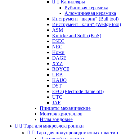


Капилляры
Рубиновая керамика
Алюминиевая керамика
Инструмент "шарик" (Ball tool)
Инструмент "клин" (Wedge tool)
ASM
Kulicke and Soffa (KnS)
ESEC
NEC
Ножи
DAGE
XYZ
ROYCE
URB
KAIJO
DST
EFO (Electrode flame off)
UTC
JAF
Пинцеты механические
Монтаж кристаллов
Иглы зондовые


Тара для микроэлектроники


Тара для полупроводниковых пластин
Для одной пластины