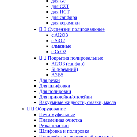
для Ge
для CZT
для HCT
для сапфира
для керамики


Суспензии полировальные
c Al2O3
c SiO2
алмазные
с CeO2


Покрытия полировальные
Al2O3 (сапфир)
Si (кремний)
A3B5
Для резки
Для шлифовки
Для полировки
Для приклейки/отклейки
Вакуумные жидкости, смазки, масла


Оборудование
Печи муфельные
Плазменная очистка
Резка пластин
Шлифовка и полировка
Приклейка на временный носитель