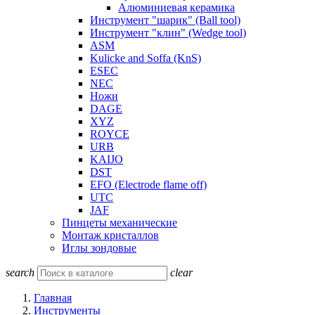
Алюминиевая керамика
Инструмент "шарик" (Ball tool)
Инструмент "клин" (Wedge tool)
ASM
Kulicke and Soffa (KnS)
ESEC
NEC
Ножи
DAGE
XYZ
ROYCE
URB
KAIJO
DST
EFO (Electrode flame off)
UTC
JAF
Пинцеты механические
Монтаж кристаллов
Иглы зондовые
search
clear
Главная
Инструменты