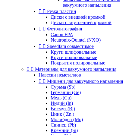
вакуумного напыления


Резка пластин
Диски с внешней кромкой
Диски с внутренней кромкой


Фотолитография
Canon FPA
Neutronix-Quintel (NXQ)


Speedfam совместимое
Круги шлифовальные
Круги полировальные
Покрытия полировальные


Материалы для вакуумного напыления
Навески неметаллов


Мишени для вакуумного напыления
Сурьма (Sb)
Германий (Ge)
Медь (Cu)
Индий (In)
Висмут (Bi)
Цинк ( Zn )
Молибден (Mo)
Свинец (Pb)
Кремний (Si)