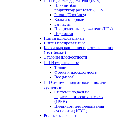


Подложкодержатели (JIGS)
Планшайбы
подложкодержателей (JIGS)
Рамки (Templates)
Кольца опорные
Запчасти
Прецизионные держатели (JIGs)
Подложки
Плиты шлифовальные
Плиты полировальные
Блоки выравнивания и разглаживания
(тест-блоки)
Эталоны плоскостности


Измерительное
Толщина
Форма и плоскостность
Вес (масса)


Системы подготовки и подачи
суспензии
Системы подачи на
перистальтических насосах
(1PER)
Цилиндры для смешивания
суспензии (1CYL)
Роликовые рычаги