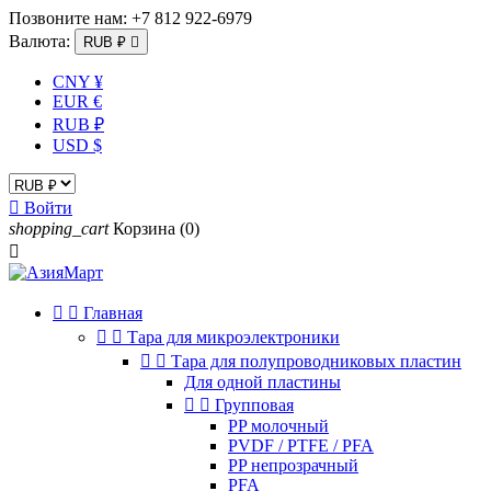
Позвоните нам:
+7 812 922-6979
Валюта:
RUB ₽

CNY ¥
EUR €
RUB ₽
USD $

Войти
shopping_cart
Корзина
(0)



Главная


Тара для микроэлектроники


Тара для полупроводниковых пластин
Для одной пластины


Групповая
PP молочный
PVDF / PTFE / PFA
PP непрозрачный
PFA