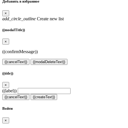
Добавить в избранное
×
add_circle_outline
Create new list
((modalTitle))
×
((confirmMessage))
((cancelText))
((modalDeleteText))
((title))
×
((label))
((cancelText))
((createText))
Войти
×