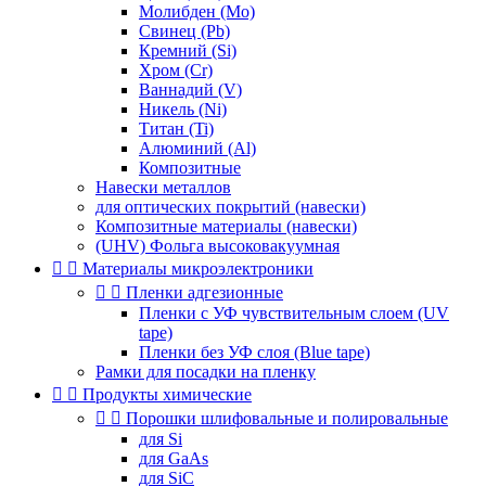
Молибден (Mo)
Свинец (Pb)
Кремний (Si)
Хром (Cr)
Ваннадий (V)
Никель (Ni)
Титан (Ti)
Алюминий (Al)
Композитные
Навески металлов
для оптических покрытий (навески)
Композитные материалы (навески)
(UHV) Фольга высоковакуумная


Материалы микроэлектроники


Пленки адгезионные
Пленки с УФ чувствительным слоем (UV
tape)
Пленки без УФ слоя (Blue tape)
Рамки для посадки на пленку


Продукты химические


Порошки шлифовальные и полировальные
для Si
для GaAs
для SiC