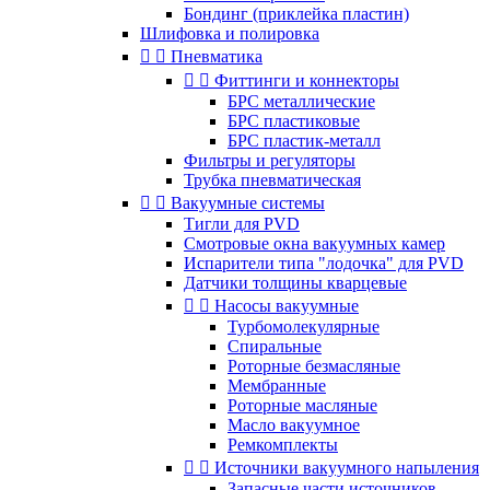
Бондинг (приклейка пластин)
Шлифовка и полировка


Пневматика


Фиттинги и коннекторы
БРС металлические
БРС пластиковые
БРС пластик-металл
Фильтры и регуляторы
Трубка пневматическая


Вакуумные системы
Тигли для PVD
Смотровые окна вакуумных камер
Испарители типа "лодочка" для PVD
Датчики толщины кварцевые


Насосы вакуумные
Турбомолекулярные
Спиральные
Роторные безмасляные
Мембранные
Роторные масляные
Масло вакуумное
Ремкомплекты


Источники вакуумного напыления
Запасные части источников