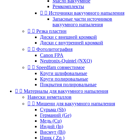
Масло вакуумное
Ремкомплекты


Источники вакуумного напыления
Запасные части источников
вакуумного напыления


Резка пластин
Диски с внешней кромкой
Диски с внутренней кромкой


Фотолитография
Canon FPA
Neutronix-Quintel (NXQ)


Speedfam совместимое
Круги шлифовальные
Круги полировальные
Покрытия полировальные


Материалы для вакуумного напыления
Навески неметаллов


Мишени для вакуумного напыления
Сурьма (Sb)
Германий (Ge)
Медь (Cu)
Индий (In)
Висмут (Bi)
Цинк ( Zn )