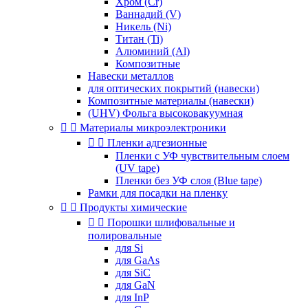
Хром (Cr)
Ваннадий (V)
Никель (Ni)
Титан (Ti)
Алюминий (Al)
Композитные
Навески металлов
для оптических покрытий (навески)
Композитные материалы (навески)
(UHV) Фольга высоковакуумная


Материалы микроэлектроники


Пленки адгезионные
Пленки с УФ чувствительным слоем
(UV tape)
Пленки без УФ слоя (Blue tape)
Рамки для посадки на пленку


Продукты химические


Порошки шлифовальные и
полировальные
для Si
для GaAs
для SiC
для GaN
для InP