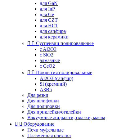
для GaN
для InP
для Ge
для CZT
для HCT
для сапфира
для керамики


Суспензии полировальные
c Al2O3
c SiO2
алмазные
с CeO2


Покрытия полировальные
Al2O3 (сапфир)
Si (кремний)
A3B5
Для резки
Для шлифовки
Для полировки
Для приклейки/отклейки
Вакуумные жидкости, смазки, масла


Оборудование
Печи муфельные
Плазменная очистка