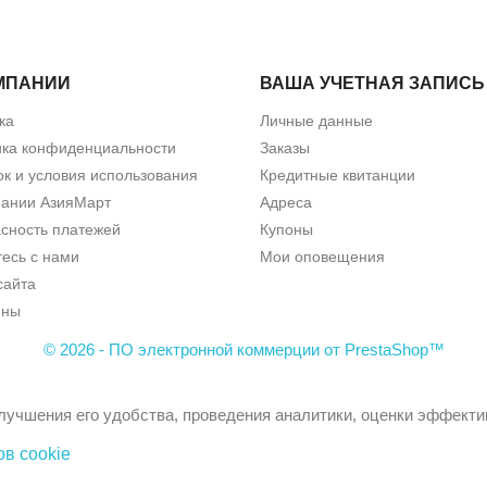
МПАНИИ
ВАША УЧЕТНАЯ ЗАПИСЬ
ка
Личные данные
ика конфиденциальности
Заказы
к и условия использования
Кредитные квитанции
пании АзияМарт
Адреса
сность платежей
Купоны
есь с нами
Мои оповещения
сайта
ины
© 2026 - ПО электронной коммерции от PrestaShop™
лучшения его удобства, проведения аналитики, оценки эффекти
в cookie