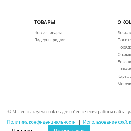
ТОВАРЫ
О КО
Новые товары
Достав
Лидеры продаж
Полит
Порядо
О ком
Безопа
Свяжит
Карта 
Магаз
🍪 Мы используем cookies для обеспечения работы сайта, у
Политика конфиденциальности
|
Использование файло
Настроить
Принять все