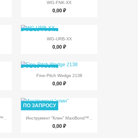

р
Быстрый просмотр
WG-FNK-XX
0,00 ₽
ПО ЗАПРОСУ

р
Быстрый просмотр
WG-URB-XX
0,00 ₽
ПО ЗАПРОСУ

р
Быстрый просмотр
Fine-Pitch Wedge 2138
0,00 ₽
ПО ЗАПРОСУ

р
Быстрый просмотр
™...
Инструмент "клин" MaxiBond™...
0,00 ₽