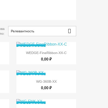
ова

Релевантность
 по:
ПО ЗАПРОСУ

р
Быстрый просмотр
WEDGE-FineRibbon-XX-C
0,00 ₽
ПО ЗАПРОСУ

р
Быстрый просмотр
WG-360B-XX
0,00 ₽
ПО ЗАПРОСУ