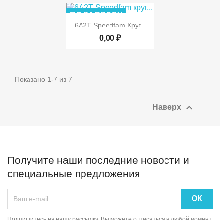
ПО ЗАПРОСУ

Быстрый просмотр
6A2T Speedfam Круг...
0,00 ₽
Показано 1-7 из 7

Наверх
Получите наши последние новости и
специальные предложения
Подпишитесь на нашу рассылку. Вы можете отписаться в любой момент.