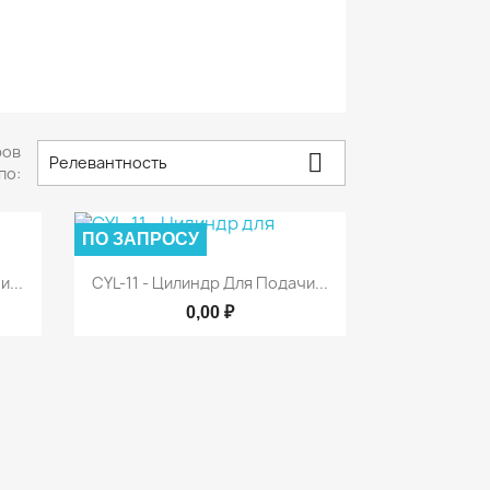
ров

Релевантность
по:
ПО ЗАПРОСУ

р
Быстрый просмотр
...
CYL-11 - Цилиндр Для Подачи...
0,00 ₽