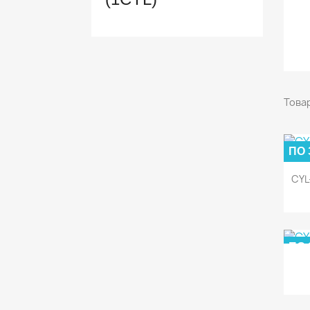
Товар
ПО
CYL
ПО