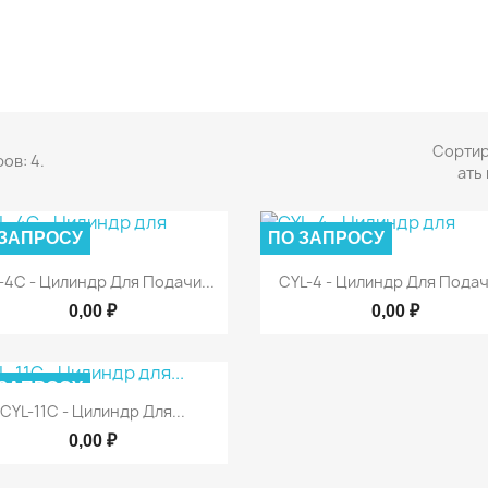
Сорти
ов: 4.
ать 
 ЗАПРОСУ
ПО ЗАПРОСУ


Быстрый просмотр
Быстрый просмот
-4С - Цилиндр Для Подачи...
CYL-4 - Цилиндр Для Подачи
0,00 ₽
0,00 ₽
 ЗАПРОСУ

Быстрый просмотр
CYL-11С - Цилиндр Для...
0,00 ₽