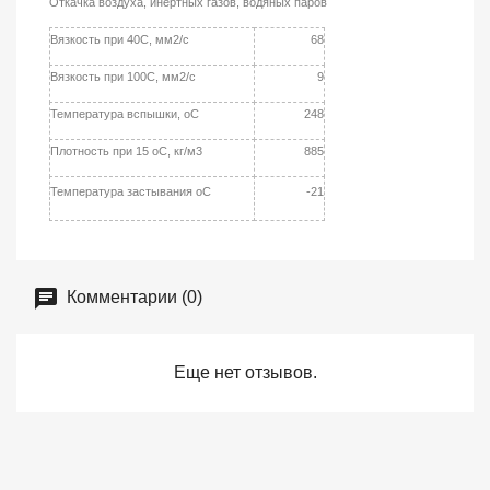
Откачка воздуха, инертных газов, водяных паров
Вязкость при 40С, мм2/c
68
Вязкость при 100С, мм2/c
9
Температура вспышки, oС
248
Плотность при 15 oC, кг/м3
885
Температура застывания oC
-21
Комментарии (0)
Еще нет отзывов.